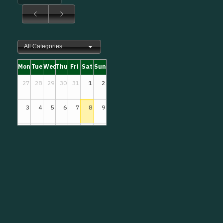
All Categories
Mon
Tue
Wed
Thu
Fri
Sat
Sun
27
28
29
30
31
1
2
3
4
5
6
7
8
9
10
11
12
13
14
15
16
17
18
19
20
21
22
23
24
25
26
27
28
29
30
31
1
2
3
4
5
6