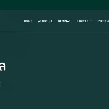
HOME
ABOUT US
SEMINAR
COURSE
EVENT 
ุล